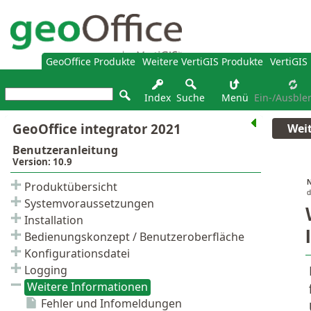
GeoOffice Produkte
Weitere VertiGIS Produkte
VertiGIS
Index
Suche
Menü
Ein-/Ausble
Wei